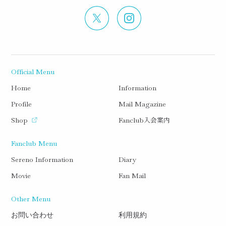
Official Menu
Home
Information
Profile
Mail Magazine
入会案内
Shop
Fanclub
Fanclub Menu
Sereno Information
Diary
Movie
Fan Mail
Other Menu
お問い合わせ
利用規約