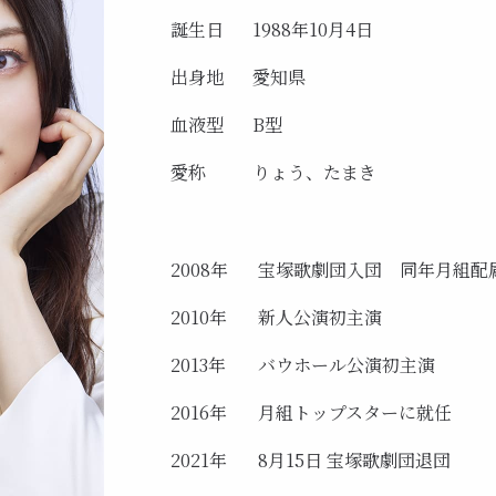
誕生日
1988年10月4日
出身地
愛知県
血液型
B型
愛称
りょう、たまき
2008年
宝塚歌劇団入団 同年月組配
2010年
新人公演初主演
2013年
バウホール公演初主演
2016年
月組トップスターに就任
2021年
8月15日 宝塚歌劇団退団