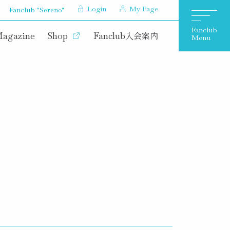
Login
My Page
Fanclub "Sereno"
Magazine
Shop
Fanclub
入会案内
Menu