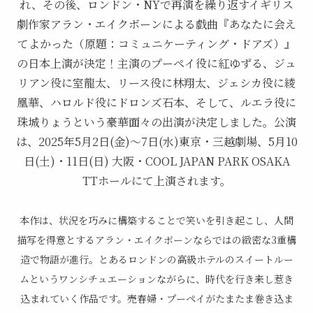
れ、その後、ロンドン・NYで再演を繰り返すイギリス
劇作家アラン・エイクボーンによる戯曲『あなたに会え
てよかった（原題：コミュニケーティング・ドアズ）』
の日本上演が決定！主演のプーペイ役に紅ゆずる、ジュ
リアン役に室龍太、リース役に林翔太、ジェシカ役に綾
凰華、ハロルド役にドロンズ石本、そして、ルエラ役に
珠城りょうという豪華面々の出演が決定しました。公演
は、2025年5月2日(金)～7日(水)東京・三越劇場、5月10
日(土)・11日(日) 大阪・COOL JAPAN PARK OSAKA
TTホールにて上演されます。
本作は、状況を巧みに構築することで笑いを引き起こし、人間
描写を得意とするアラン・エイクボーンならではの緻密な3重構
造で物語が進行。とあるロンドンの高級ホテルのスイートルー
ムというワンシチュエーションながらに、時代を行き来し惹き
込まれていく作品です。売春婦・プーペイがたまたま巻き込ま