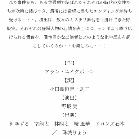
れた事件から、ある共通項で結ばれたそれぞれの時代の女性た
ちが次第に結びつき、最後には希望に満ちたエンディングが待ち
受ける・・・。演出は、数々のミステリ舞台を手掛けてきた野
坂実。それぞれの登場人物の心情を表しつつ、テンポよく繰り広
げられる舞台を、個性豊かな出演者とどのような化学反応を起
こしていくのか・・お楽しみに・・！
【作】
アラン・エイクボーン
【訳】
小田島恒志・則子
【演出】
野坂 実
【出演】
紅ゆずる 室龍太 林翔太 綾 凰華 ドロンズ石本
／ 珠城りょう