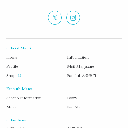
Official Menu
Home
Information
Profile
Mail Magazine
入会案内
Shop
Fanclub
Fanclub Menu
Sereno Information
Diary
Movie
Fan Mail
Other Menu