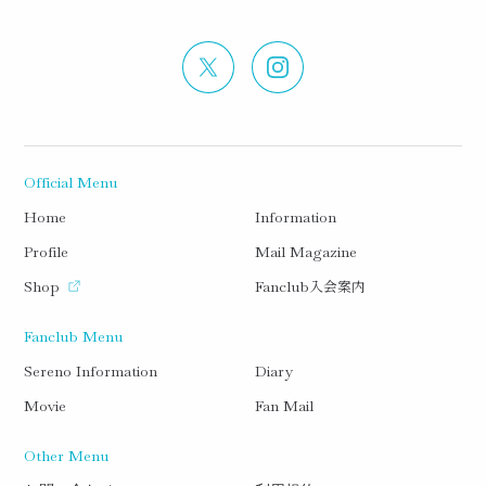
Official Menu
Home
Information
Profile
Mail Magazine
入会案内
Shop
Fanclub
Fanclub Menu
Sereno Information
Diary
Movie
Fan Mail
Other Menu